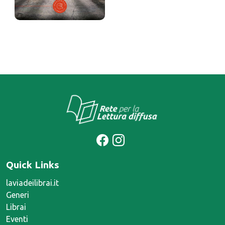
Prigioni di carta
Riccardo Maria Bonomo
Prezzo:
14 €
Quick Links
laviadeilibrai.it
Generi
Librai
Eventi