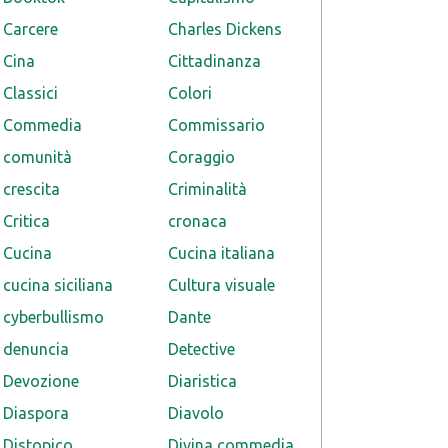
Carcere
Charles Dickens
Cina
Cittadinanza
Classici
Colori
Commedia
Commissario
comunità
Coraggio
crescita
Criminalità
Critica
cronaca
Cucina
Cucina italiana
cucina siciliana
Cultura visuale
cyberbullismo
Dante
denuncia
Detective
Devozione
Diaristica
Diaspora
Diavolo
Distopico
Divina commedia