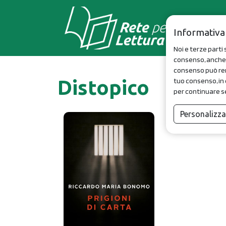
Informativa
Noi e terze parti 
consenso, anche p
consenso può rend
Distopico
tuo consenso, in 
per continuare s
Personalizz