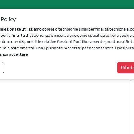
HOME
LE NOSTRE LIBRERIE
PROPOSTE
E
 Policy
selezionate utilizziamo cookie o tecnologie simili per finalità tecniche e, co
er le finalità di esperienza e misurazione come specificato nella cookie poli
ere non disponibili le relative funzioni. Puoi liberamente prestare, rifiuta
qualsiasi momento. Usa il pulsante “Accetta” per acconsentire. Usa il puls
enza accettare.
a
Rifiut