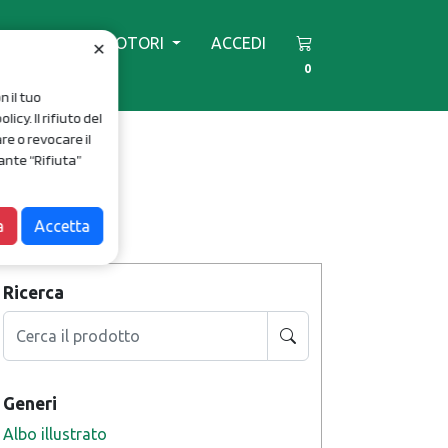
VENTI
PROMOTORI
ACCEDI
✕
0
n il tuo
cy. Il rifiuto del
re o revocare il
ante “Rifiuta”
a
Accetta
Filtri
Ricerca
Generi
Albo illustrato