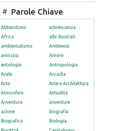
Parole Chiave
Abbandono
adolescenza
Africa
albi illustrati
ambientalismo
Ambiente
amicizia
Amore
antologia
Antropologia
Arabi
Arcadia
Arte
Arte e Architettura
Atmosfere
Attualità
Avventura
avventure
azione
biografia
Biografico
Biologia
Booktok
Capitalismo