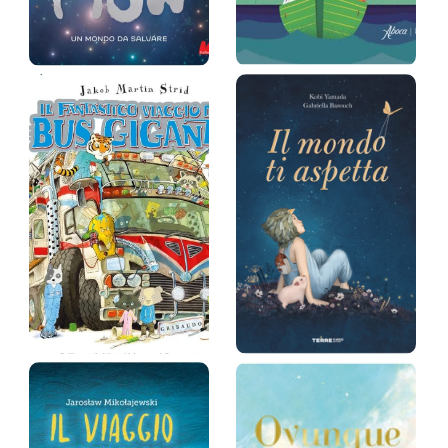
Flow. Un mondo
Grandi come il
da salvare
mare
Gints Zilbalodis
Sarah Zambello, El
primo Ramón
Prezzo:
17 €
Prezzo:
18 €
Il fantastico
Il mondo ti
viaggio de…
aspetta
Jacob Martin Strid
Kobi Yamada, Gabriella