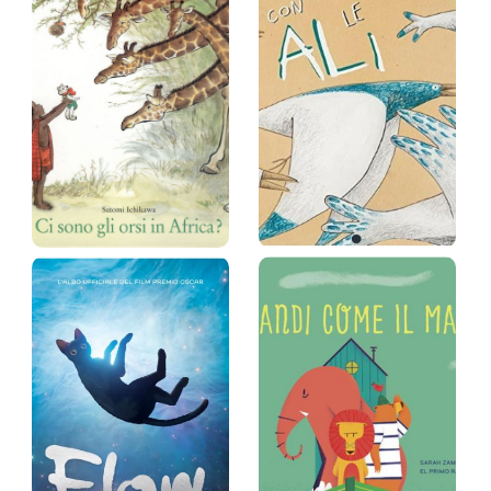
Gianluca Costantini
Gabriele Genova
Prezzo:
18 €
Prezzo:
13 €
Ci sono gli orsi
Con le ali
in Afri…
Roberta Angeletti
Satomi Ichikawa
Prezzo:
17 €
Prezzo:
12,5 €