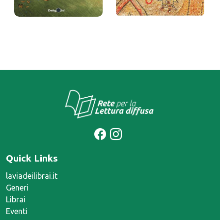
Storia della
Viaggiatori
piccola Bun…
arabi nella …
Alan Barillaro
Ibn Hawqal, Edrisi, Ibn
Giubayr, (intr.) Carlo
Prezzo:
22,9 €
Ruta, (trad.) Michele
Amari
Prezzo:
48 €
Quick Links
laviadeilibrai.it
Generi
Librai
Eventi