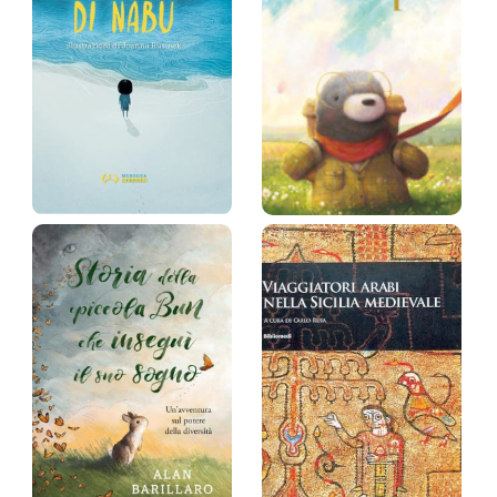
Barouch
Prezzo:
39,9 €
Prezzo:
15,2 €
Il viaggio di
Ovunque
Nabu
Chris Saunders (aut.),
Jarosław Mikołajewski
Giuditta Campello
(trad.)
Prezzo:
20 €
Prezzo:
14,9 €