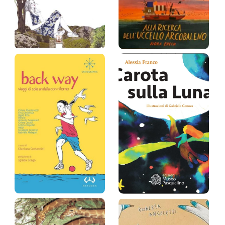
Alice in
Alla ricerca
Wonderland...su…
dell'uccell…
Gino Pantaleone
Nora Brech (autore) Eva
Valvo (Illustr.)
Prezzo:
16 €
Prezzo:
15,2 €
Back way.
Carota sulla luna
Viaggio di sol…
Alessia Franco, (illustr.)