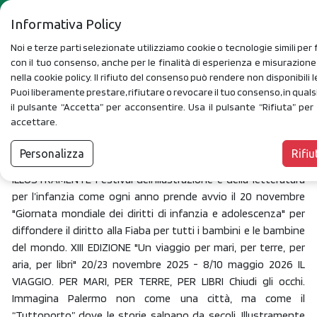
Informativa Policy
Noi e terze parti selezionate utilizziamo cookie o tecnologie simili per f
con il tuo consenso, anche per le finalità di esperienza e misurazion
nella cookie policy. Il rifiuto del consenso può rendere non disponibili l
Puoi liberamente prestare, rifiutare o revocare il tuo consenso, in qua
il pulsante “Accetta” per acconsentire. Usa il pulsante “Rifiuta” pe
Illustramente XIII
accettare.
(20/23 Novembre 2025)
FILTRI
Personalizza
Rifiu
ILLUSTRAMENTE Festival dell’illustrazione e della letteratura
per l’infanzia come ogni anno prende avvio il 20 novembre
"Giornata mondiale dei diritti di infanzia e adolescenza" per
diffondere il diritto alla Fiaba per tutti i bambini e le bambine
del mondo. XIII EDIZIONE "Un viaggio per mari, per terre, per
aria, per libri" 20/23 novembre 2025 - 8/10 maggio 2026 IL
VIAGGIO. PER MARI, PER TERRE, PER LIBRI Chiudi gli occhi.
Immagina Palermo non come una città, ma come il
“Tuttoporto” dove le storie salpano da secoli. Illustramente