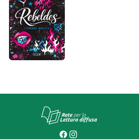
Nuccio Vara
Prezzo:
17 €
Rebeldes
Camy Blue
Prezzo:
18 €