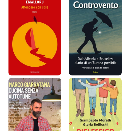
Affondare con
Controvento.
stile
Dall'Albani…
Emalloru
Eriseld "Seldi" Zeleni
Prezzo:
19 €
Prezzo:
13 €