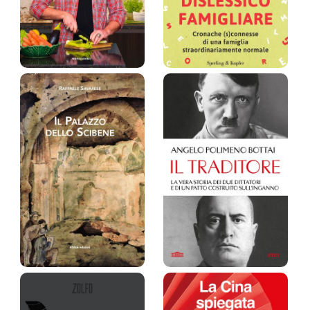
Cucina senza
Dislessico
autotune. R…
famigliare. C…
Marco Giarratana
Giampaolo Morelli,
Gloria Bellicchi
Prezzo:
22,9 €
Prezzo:
19,9 €
Il palazzo dello
Il traditore. La
Scibene
vera st…