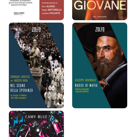
La politica
La vita giovane
umanizzata
Mattia Insolia
Pino Toro
Prezzo:
20 €
Prezzo:
24 €
Nel segno della
Radici di mafia
speranza…
Giuseppe Governale
Corrado Lorefice,
Prezzo:
20 €