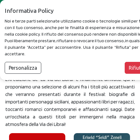
Informativa Policy
Noi e terze parti selezionate utilizziamo cookie o tecnologie simili per f
con il tuo consenso, anche per le finalità di esperienza e misurazion
nella cookie policy. Il rifiuto del consenso può rendere non disponibili l
Puoi liberamente prestare, rifiutare o revocare il tuo consenso, in qua
il pulsante “Accetta” per acconsentire. Usa il pulsante “Rifiuta” pe
I libri della Via dei
accettare.
Librai (2026)
FILTRI
Personalizza
Rifiu
L'XI edizione de "La Via dei Librai" è finalmente arrivata! Qui vi
proponiamo una selezione di alcuni fra i titoli più accattivanti
che verranno presentati durante il festival: biografie di
importanti personaggi siciliani, appassionanti libri per ragazzi,
toccanti romanzi contemporanei e affascinanti saggi. Date
un'occhiata a questi titoli per immergervi nella magica
atmosfera della Via dei Librai!