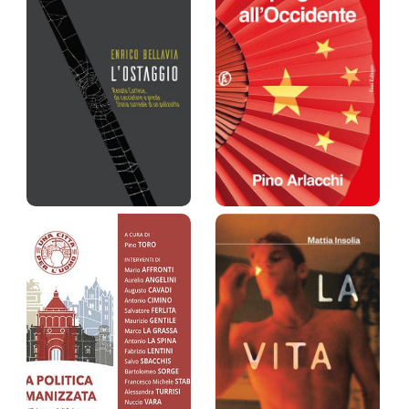
Raffaele Savarese
Angelo Bottai
Polimeno
Prezzo:
15 €
Prezzo:
20 €
L'ostaggio.
La Cina spiegata
Renato Corte…
all'Occ…
Enrico Bellavia
Pino Arlacchi
Prezzo:
17 €
Prezzo:
20 €