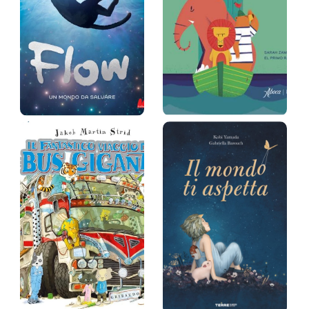
Flow. Un mondo
Grandi come il
da salvare
mare
Gints Zilbalodis
Sarah Zambello, El
primo Ramón
Prezzo:
17 €
Prezzo:
18 €