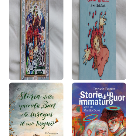
Natale
Ovunque
stratopico.
Chris Saunders (aut.),
Stori…
Giuditta Campello
Geronimo Stilton
(trad.)
Prezzo:
13,9 €
Prezzo:
14,9 €
Rosalia
Santa Rosalia, la
storia…
Emanuele Alotta
Tommaso Pirrotta,
Prezzo:
10 €
Fabiana Rizzo
Prezzo:
12 €