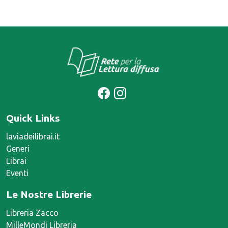
Sara Favarò
Simone Frasca
Prezzo:
12 €
Prezzo:
16 €
Quick Links
laviadeilibrai.it
Generi
Librai
Eventi
Le Nostre Librerie
Libreria Zacco
MilleMondi Libreria