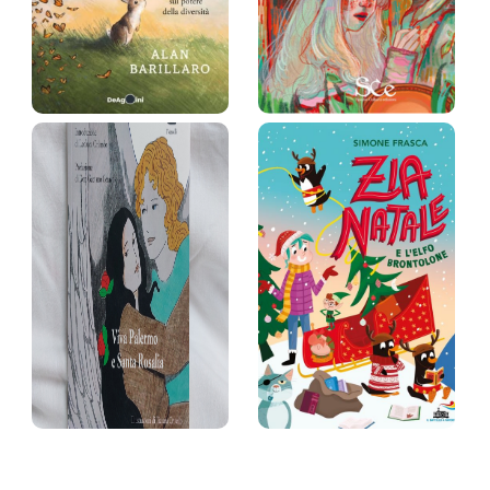
Storia della
Storie di un
piccola Bun…
cuore immat…
Alan Barillaro
Daniele Ficarra
Prezzo:
22,9 €
Prezzo:
24,9 €
Viva Palermo e
Zia Natale e
Santa Ros…
l’elfo bron…