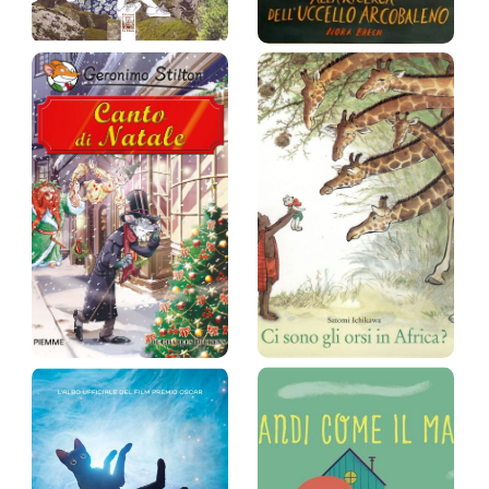
Alice in
Alla ricerca
Wonderland...su…
dell'uccell…
Gino Pantaleone
Nora Brech (autore) Eva
Valvo (Illustr.)
Prezzo:
16 €
Prezzo:
15,2 €
Canto di Natale
Ci sono gli orsi
/ [liber…
in Afri…
Geronimo Stilton
Satomi Ichikawa
Prezzo:
18,5 €
Prezzo:
12,5 €