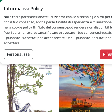
Informativa Policy
Noi e terze parti selezionate utilizziamo cookie o tecnologie simili per f
con il tuo consenso, anche per le finalità di esperienza e misurazion
nella cookie policy. Il rifiuto del consenso può rendere non disponibili l
Puoi liberamente prestare, rifiutare o revocare il tuo consenso, in qua
il pulsante “Accetta” per acconsentire. Usa il pulsante “Rifiuta” pe
Libri illustrati
accettare.
FILTRI
Personalizza
Rifiu