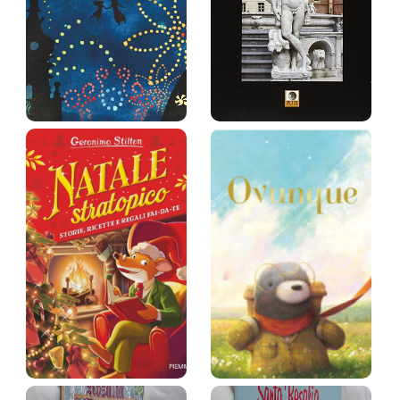
La festa dei
La Fontana
morti e il …
Pretoria di P…
Silvia Petrucci
Marcella La Monica
Prezzo:
17,1 €
Prezzo:
34 €