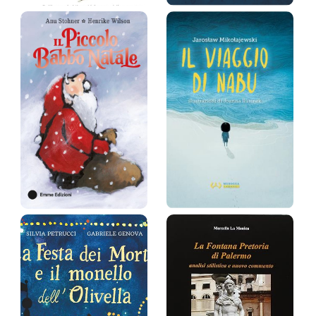
Il fantastico
Il mondo ti
viaggio de…
aspetta
Jacob Martin Strid
Kobi Yamada, Gabriella
Barouch
Prezzo:
39,9 €
Prezzo:
15,2 €
Il Piccolo Babbo
Il viaggio di
Natale …
Nabu
A. Stohner, H. Wilson
Jarosław Mikołajewski
Prezzo:
13,9 €
Prezzo:
20 €